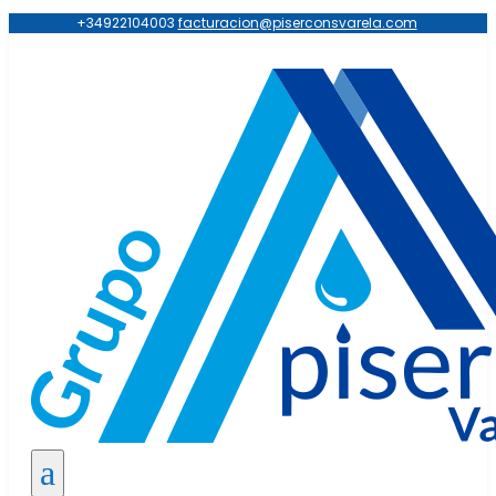
+34922104003
facturacion@piserconsvarela.com
a