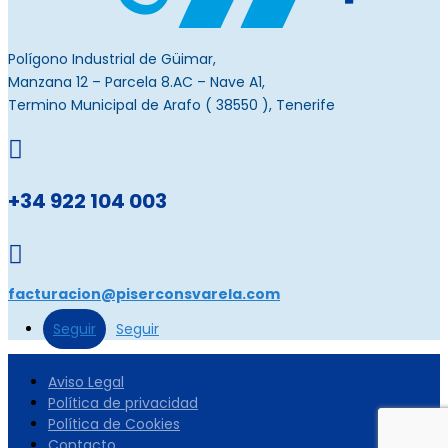
Polígono Industrial de Güimar,
Manzana 12 – Parcela
8.AC
– Nave A1,
Termino Municipal de Arafo ( 38550 ), Tenerife

+34 922 104 003

facturacion@piserconsvarela.
com
Seguir
Seguir
Aviso Legal
Política de privacidad
Política de Cookies
Contacto