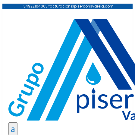
+34922104003
facturacion@piserconsvarela.com
a